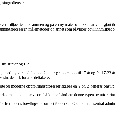
gsingredienser.
miljøet tettere sammen og på en ny måte som ikke har vært gjort tidli
danningsprosesser, målemetoder og annet som påvirker bowlingmiljøet bli
Elite Junior og U21.
g med utøverne delt opp i 2 aldersgrupper, opp til 17 år og fra 17-23 år
kostnaden lik for alle deltakere.
terte og moderne oppfølgingsprosesser skapes en Y og Z generasjonstilp
ksomhet, p.t, ikke viser til å kunne håndtere denne typen av utfordring
 for fremtidens bowlingvirksomhet forsterket. Gjennom en sentral admini