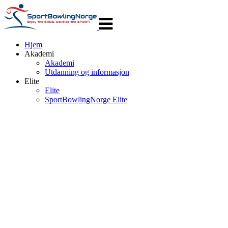
Veksle
navigasjon
Hjem
Akademi
Akademi
Utdanning og informasjon
Elite
Elite
SportBowlingNorge Elite
SportBowlin