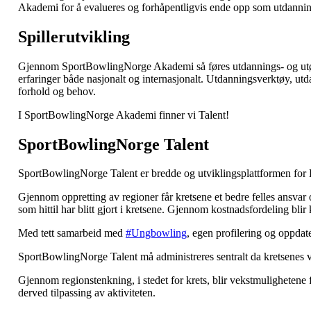
Akademi for å evalueres og forhåpentligvis ende opp som utdannin
Spillerutvikling
Gjennom SportBowlingNorge Akademi så føres utdannings- og utøver-
erfaringer både nasjonalt og internasjonalt. Utdanningsverktøy, ut
forhold og behov.
I SportBowlingNorge Akademi finner vi Talent!
SportBowlingNorge Talent
SportBowlingNorge Talent er bredde og utviklingsplattformen for 
Gjennom oppretting av regioner får kretsene et bedre felles ansvar o
som hittil har blitt gjort i kretsene. Gjennom kostnadsfordeling blir 
Med tett samarbeid med
#Ungbowling
, egen profilering og oppda
SportBowlingNorge Talent må administreres sentralt da kretsenes vir
Gjennom regionstenkning, i stedet for krets, blir vekstmulighetene
derved tilpassing av aktiviteten.