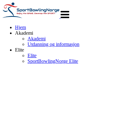
Veksle
navigasjon
Hjem
Akademi
Akademi
Utdanning og informasjon
Elite
Elite
SportBowlingNorge Elite
Enjoy the 
Develop the