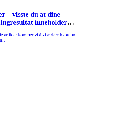
r – visste du at dine
ingresultat inneholder
mmelig» informasjon om
rie artikler kommer vi å vise dere hvordan
bowlingprestasjon?
an…