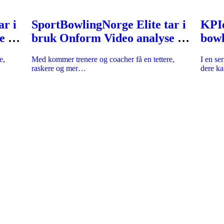
ar i
SportBowlingNorge Elite tar i
KPIe
e og
bruk Onform Video analyse og
bowl
coaching plattform
«he
e,
Med kommer trenere og coacher få en tettere,
I en se
din 
raskere og mer…
dere k
iviteter