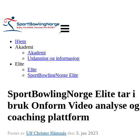
Veksle
navigasjon
Hjem
Akademi
Akademi
Utdanning og informasjon
Elite
Elite
SportBowlingNorge Elite
SportBowlingNorge Elite tar i
bruk Onform Video analyse og
coaching plattform
Postet av
Ulf Christer Hämnäs
den
3. jan 2023